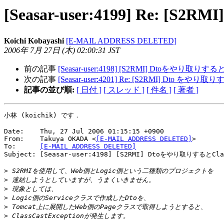
[Seasar-user:4199] Re: 
Koichi Kobayashi
[E-MAIL ADDRESS DELETED]
2006年 7月 27日 (木) 02:00:31 JST
前の記事
[Seasar-user:4198] [S2RMI] Dtoをやり取りする
次の記事
[Seasar-user:4201] Re: [S2RMI] Dto をやり
記事の並び順:
[ 日付 ]
[ スレッド ]
[ 件名 ]
[ 著者 ]
小林 (koichik) です．

Date:    Thu, 27 Jul 2006 01:15:15 +0900

From:    Takuya OKADA <
[E-MAIL ADDRESS DELETED]
>

To:      
[E-MAIL ADDRESS DELETED]
Subject: [Seasar-user:4198] [S2RMI] Dtoをやり取りするとCl
>
>
>
>
>
>