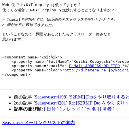
Web 側で H★O★T deploy は使ってますか？

使ってる場合，H★O★T deploy を無効にするとどうなりますか？

>
>
ということなので，問題があるとしたらクラスローダー絡みだと

思われます．

-- 

<component name="koichik">

    <property name="fullName">"Koichi Kobayashi"</prope
    <property name="email">"
[E-MAIL ADDRESS DELETED]
"</
    <property name="blog">"
http://d.hatena.ne.jp/koichi
</component>

前の記事
[Seasar-user:4198] [S2RMI] Dtoをやり取りする
次の記事
[Seasar-user:4201] Re: [S2RMI] Dto をやり
記事の並び順:
[ 日付 ]
[ スレッド ]
[ 件名 ]
[ 著者 ]
Seasar-user メーリングリストの案内