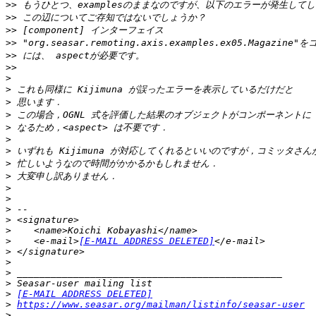
>>
>>
>>
>>
>>
>>
>
>
>
>
>
>
>
>
>
>
>
>
>
>
>
    <e-mail>
[E-MAIL ADDRESS DELETED]
>
>
>
>
>
[E-MAIL ADDRESS DELETED]
>
https://www.seasar.org/mailman/listinfo/seasar-user
>