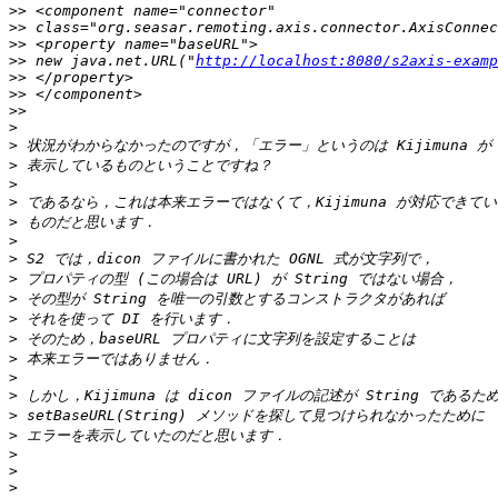
>>
>>
>>
>>
 new java.net.URL("
http://localhost:8080/s2axis-examp
>>
>>
>>
>
>
>
>
>
>
>
>
>
>
>
>
>
>
>
>
>
>
>
>