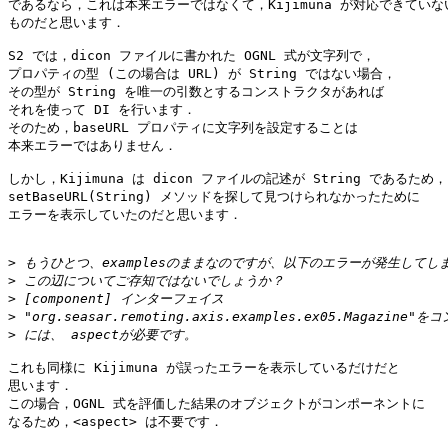
であるなら，これは本来エラーではなくて，Kijimuna が対応できていない
ものだと思います．

S2 では，dicon ファイルに書かれた OGNL 式が文字列で，

プロパティの型 (この場合は URL) が String ではない場合，

その型が String を唯一の引数とするコンストラクタがあれば

それを使って DI を行います．

そのため，baseURL プロパティに文字列を設定することは

本来エラーではありません．

しかし，Kijimuna は dicon ファイルの記述が String であるため，

setBaseURL(String) メソッドを探して見つけられなかったために

エラーを表示していたのだと思います．

>
>
>
>
>
これも同様に Kijimuna が誤ったエラーを表示しているだけだと

思います．

この場合，OGNL 式を評価した結果のオブジェクトがコンポーネントに

なるため，<aspect> は不要です．
