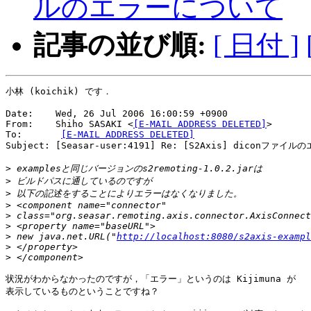
ルのエラーについて
記事の並び順:
[ 日付 ]
小林 (koichik) です．

Date:    Wed, 26 Jul 2006 16:00:59 +0900

From:    Shiho SASAKI <
[E-MAIL ADDRESS DELETED]
>

To:       
[E-MAIL ADDRESS DELETED]
Subject: [Seasar-user:4191] Re: [S2Axis] diconファイ
>
>
>
>
>
>
>
 new java.net.URL("
http://localhost:8080/s2axis-exampl
>
>
状況がわからなかったのですが，「エラー」というのは Kijimuna が

表示しているものということですね？
