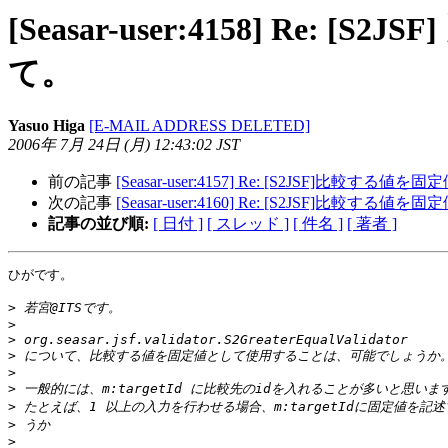
[Seasar-user:4158] Re: 
て。
Yasuo Higa
[E-MAIL ADDRESS DELETED]
2006年 7月 24日 (月) 12:43:02 JST
前の記事
[Seasar-user:4157] Re: [S2JSF]比較する値を
次の記事
[Seasar-user:4160] Re: [S2JSF]比較する値を
記事の並び順:
[ 日付 ]
[ スレッド ]
[ 件名 ]
[ 著者 ]
ひがです。

>
>
>
>
>
>
>
>
>