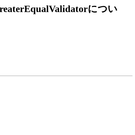
eaterEqualValidatorについ