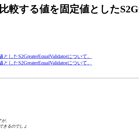
[S2JSF] 比較する値を固定値としたS2Gr
固定値としたS2GreaterEqualValidatorについて。
固定値としたS2GreaterEqualValidatorについて。