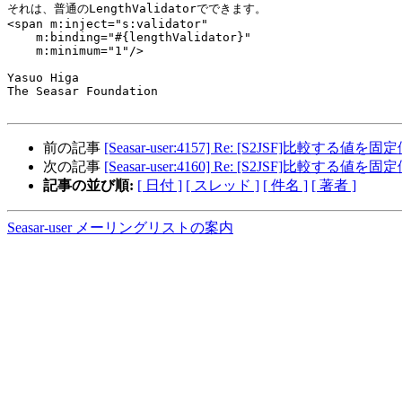
それは、普通のLengthValidatorでできます。

<span m:inject="s:validator"

    m:binding="#{lengthValidator}"

    m:minimum="1"/>

Yasuo Higa

The Seasar Foundation

前の記事
[Seasar-user:4157] Re: [S2JSF]比較する値を
次の記事
[Seasar-user:4160] Re: [S2JSF]比較する値を
記事の並び順:
[ 日付 ]
[ スレッド ]
[ 件名 ]
[ 著者 ]
Seasar-user メーリングリストの案内