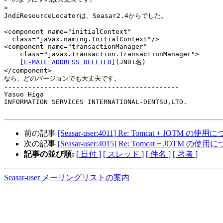
>
JndiResourceLocatorは、Seasar2.4からでした。

<component name="initialContext"

  class="javax.naming.InitialContext"/>

<component name="transactionManager"

    class="javax.transaction.TransactionManager">

[E-MAIL ADDRESS DELETED]
(JNDI名)

</component>

なら、どのバージョンでも大丈夫です。

--------------------------------------------

Yasuo Higa

INFORMATION SERVICES INTERNATIONAL-DENTSU,LTD.

前の記事
[Seasar-user:4011] Re: Tomcat + JOTM の使
次の記事
[Seasar-user:4015] Re: Tomcat + JOTM の使
記事の並び順:
[ 日付 ]
[ スレッド ]
[ 件名 ]
[ 著者 ]
Seasar-user メーリングリストの案内