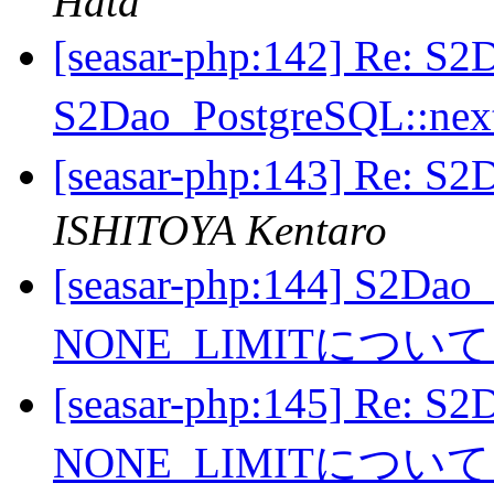
Hata
[seasar-php:142] Re: 
S2Dao_PostgreSQL::
[seasar-php:143] Re
ISHITOYA Kentaro
[seasar-php:144] S2Dao
NONE_LIMITについ
[seasar-php:145] Re: S
NONE_LIMITについ