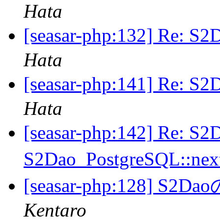
Hata
[seasar-php:132] R
Hata
[seasar-php:141] Re
Hata
[seasar-php:142] Re: 
S2Dao_PostgreSQL::
[seasar-php:128] 
Kentaro