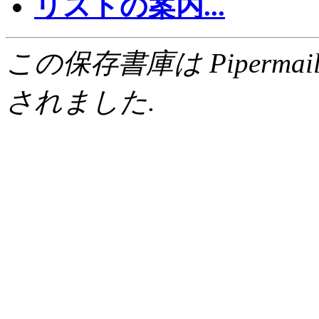
リストの案内...
この保存書庫は Pipermail 0.
されました.