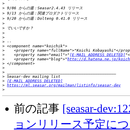
>
>
>
>
>
>
>
>
>
>
>
>
    <property name="email">"
[E-MAIL ADDRESS DELETED]
>
    <property name="blog">"
http://d.hatena.ne.jp/koich
>
>
>
>
>
[E-MAIL ADDRESS DELETED]
>
https://ml.seasar.org/mailman/listinfo/seasar-dev
>
前の記事
[seasar-dev
ョンリリース予定につ