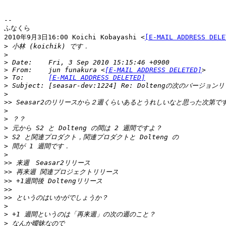
--

ふなくら

2010年9月3日16:00 Koichi Kobayashi <
[E-MAIL ADDRESS DELE
>
>
>
>
 From:    jun funakura <
[E-MAIL ADDRESS DELETED]
>
 To:      
[E-MAIL ADDRESS DELETED]
>
>
>>
>
>
>
>
>
>
>>
>>
>>
>>
>>
>
>
>