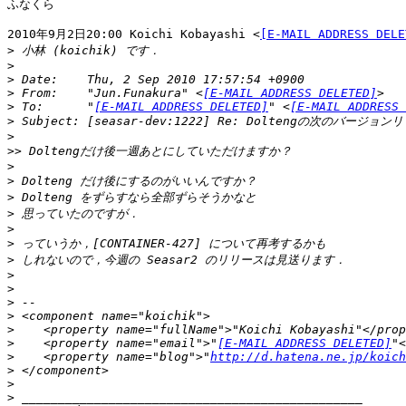
ふなくら

2010年9月2日20:00 Koichi Kobayashi <
[E-MAIL ADDRESS DELE
>
>
>
>
 From:    "Jun.Funakura" <
[E-MAIL ADDRESS DELETED]
>
 To:      "
[E-MAIL ADDRESS DELETED]
" <
[E-MAIL ADDRESS 
>
>
>>
>
>
>
>
>
>
>
>
>
>
>
>
>
    <property name="email">"
[E-MAIL ADDRESS DELETED]
>
    <property name="blog">"
http://d.hatena.ne.jp/koich
>
>
>