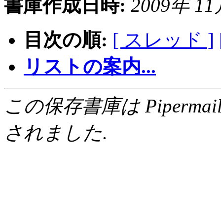
書庫作成日時:
2009年 11月
目次の順:
[ スレッド ]
リストの案内...
この保存書庫は Pipermail 0.
されました.