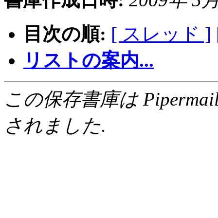
目次の順:
[ スレッド ]
リストの案内...
この保存書庫は Pipermail 0.
されました.