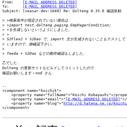
From:    
[E-MAIL ADDRESS DELETED]
To:      
[E-MAIL ADDRESS DELETED]
Subject: [seasar-dev:1049] Re: Dolteng 0.35.0 確認依頼

>
>
>
>
>
>
>
>
乙でした．

Dolteng の更新サイトもビルドしてコミットしたので

確認お願いします＞nod さん

-- 

<component name="koichik">

    <property name="fullName">"Koichi Kobayashi"</prope
    <property name="email">"
[E-MAIL ADDRESS DELETED]
"</
    <property name="blog">"
http://d.hatena.ne.jp/koichi
</component>
