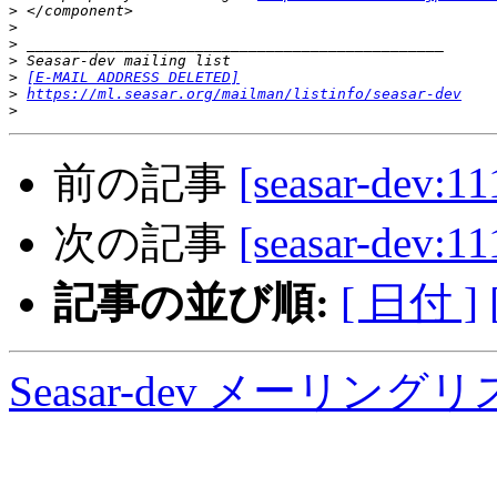
>
>
>
>
>
[E-MAIL ADDRESS DELETED]
>
https://ml.seasar.org/mailman/listinfo/seasar-dev
>
前の記事
[seasar-dev:11
次の記事
[seasar-dev:11
記事の並び順:
[ 日付 ]
Seasar-dev メーリン