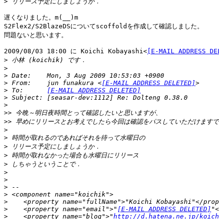
>
遅くなりました。m(__)m

S2Flex2/S2BlazeDSについてscoffoldを作成して確認しました。

問題ないと思います。

2009/08/03 18:00 に Koichi Kobayashi<
[E-MAIL ADDRESS DE
>
>
>
>
 From:    jun funakura <
[E-MAIL ADDRESS DELETED]
>
 To:      
[E-MAIL ADDRESS DELETED]
>
>
>>
>>
>
>
>
>
>
>
>
>
>
>
>
    <property name="email">"
[E-MAIL ADDRESS DELETED]
>
    <property name="blog">"
http://d.hatena.ne.jp/koich