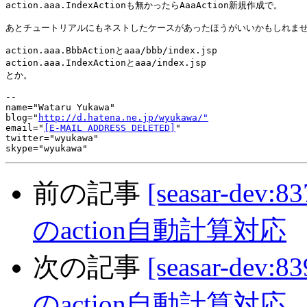
action.aaa.IndexActionも無かったらAaaAction新規作成で。

あとチュートリアルにもネストしたケースがあったほうがいいかもしれませ
action.aaa.BbbActionとaaa/bbb/index.jsp

action.aaa.IndexActionとaaa/index.jsp

とか。

-- 

name="Wataru Yukawa"

blog="
http://d.hatena.ne.jp/wyukawa/"
email="
[E-MAIL ADDRESS DELETED]
"

twitter="wyukawa"

前の記事
[seasar-dev:8
のaction自動計算対応
次の記事
[seasar-dev:8
のaction自動計算対応