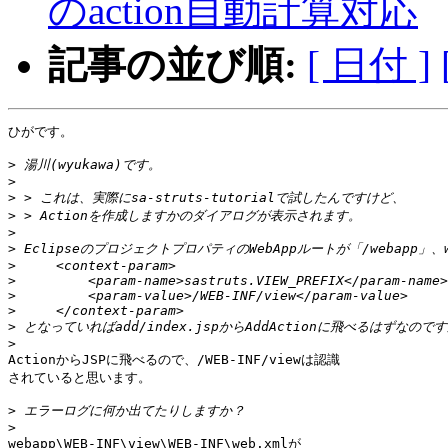
のaction自動計算対応
記事の並び順:
[ 日付 ]
ひがです。

>
>
>
>
>
>
>
>
>
>
>
>
ActionからJSPに飛べるので、/WEB-INF/viewは認識

されていると思います。

>
>
webapp\WEB-INF\view\WEB-INF\web.xmlが
