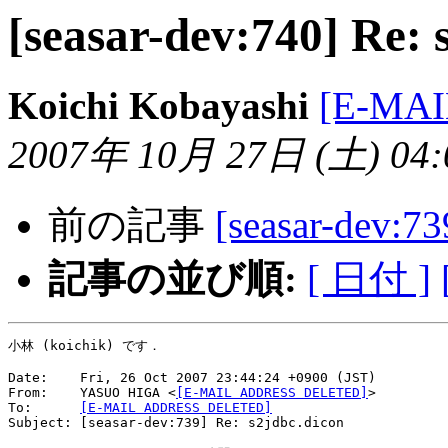
[seasar-dev:740] Re: 
Koichi Kobayashi
[E-MA
2007年 10月 27日 (土) 04:0
前の記事
[seasar-dev:73
記事の並び順:
[ 日付 ]
小林 (koichik) です．

Date:    Fri, 26 Oct 2007 23:44:24 +0900 (JST)

From:    YASUO HIGA <
[E-MAIL ADDRESS DELETED]
>

To:      
[E-MAIL ADDRESS DELETED]
Subject: [seasar-dev:739] Re: s2jdbc.dicon
