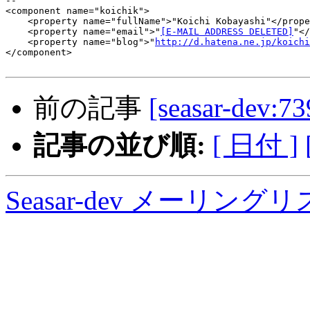
-- 

<component name="koichik">

    <property name="fullName">"Koichi Kobayashi"</prope
    <property name="email">"
[E-MAIL ADDRESS DELETED]
"</
    <property name="blog">"
http://d.hatena.ne.jp/koichi
</component>

前の記事
[seasar-dev:73
記事の並び順:
[ 日付 ]
Seasar-dev メーリン