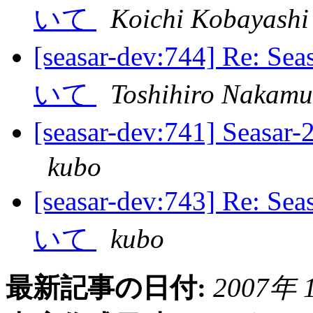
いて
Koichi Kobayashi
[seasar-dev:744] Re
いて
Toshihiro Nakamu
[seasar-dev:741] 
kubo
[seasar-dev:743] Re
いて
kubo
最新記事の日付:
2007年 1