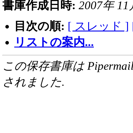
書庫作成日時:
2007年 11月
目次の順:
[ スレッド ]
リストの案内...
この保存書庫は Pipermail 0.
されました.