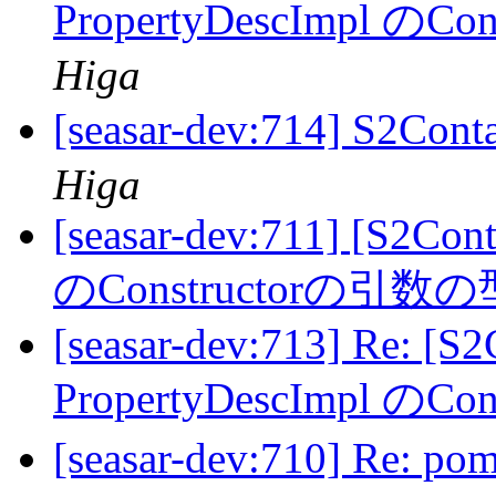
PropertyDescImpl の
Higa
[seasar-dev:714] S
Higa
[seasar-dev:711] [S2Con
のConstructorの引数
[seasar-dev:713] Re: [S
PropertyDescImpl の
[seasar-dev:710] R