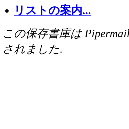
リストの案内...
この保存書庫は Pipermail 0.
されました.