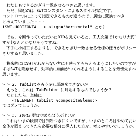
　わたしもできるかぎり一致させるべきと思います。

　ただ、悩むのは SWTコンスタントによるスタイル指定です。

コントロールによって指定できるものが違うので、属性に変換すべき

と考えていました・・・

(SWT.HORIZONTAL -> align="horizontal" とか)

　でも、今回作っていただいたDTDを見ていると、工夫次第で(かなり大変そ
すが)なんとかなりそうですね。

　下手に小細工するよりも、できるかぎり一致させる仕様のほうがポリシー
きりすると思いました。

　将来的にはSWTがわからない方にも使ってもらえるようにしたいのですが
ずはSWTを隠蔽せず、効率的に画面がつくれるようにすることを最優先すべ
思います。

>
　えっと、これは TabFolder に対応するものでしょうか？

　だとしたら、単純に

    <!ELEMENT tabList %compositeElems;>

ではダメでしょうか。

>
　これはいまの段階では判断つきにくいですが、いまのところはやめておい
全体が固まってきたら必要な部分に導入した方が、考えやすいでしょうか。