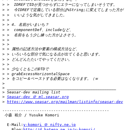
>
>
>
>
>
>
>
>
>
>
>
>
>
>
>
>
>
>
>
>
Seasar-dev ＠ ml.seasar.org
>
https://www.seasar.org/mailman/listinfo/seasar-dev
----------------------------------------------

 小森 裕介 / Yusuke Komori

  E-Mail:
y-komori ＠ nifty.ne.jp
    Blog:
http://d.hatena.ne.jp/y-komori/