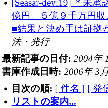
[Seasar-dev:19
億円、５億９千万円収
■結果と決め手は証拠
法・発行
最新記事の日付:
2004年 1
書庫作成日時:
2006年 3月 
目次の順:
[ 件名 ]
[ 発
リストの案内...