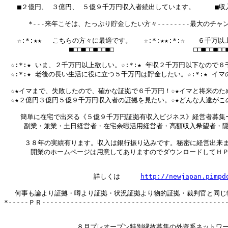
　　■２億円、 ３億円、 ５億９千万円収入者続出しています。　　　■収
      *---来年こそは、たっぷり貯金したい方々--------最大のチャンス---
　　☆:*:★★ 　こちらの方々に最適です。   ☆:*:★★:*:☆　　６千万以
                ■□□■□□■□□■□　　　　　　　　　　　　□□■□□■□□■
　☆:*:★ いま、２千万円以上欲しい。☆:*:★ 年収２千万円以下なので
　☆:*:★ 老後の長い生活に役に立つ５千万円は貯金したい。☆:*:★ イ
　☆★イマまで、失敗したので、確かな証拠で６千万円！☆★イマと将来のた
　☆★２億円３億円５億９千万円収入者の証拠を見たい。☆★どんな人達がこ
    簡単に在宅で出来る《５億９千万円証拠有収入ビジネス》経営者募集
　　　副業・兼業・土日経営者・在宅余暇活用経営者・高額収入希望者・隠
     ３８年の実績有ります。収入は銀行振り込みです。秘密に経営出来
　　　　開業のホームページは用意してありますのでダウンロードしてＨＰ
                      詳しくは     
http://newjapan.pim
　 何事も論より証拠・噂より証拠・状況証拠より物的証拠・裁判官と同じ
*-----ＰＲ----------------------------------------------
　　　　　　　　　　　８月プレオープン特別縁故募集の外資系ネットワー