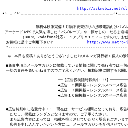
http://askmebiz.net/cl
★☆ ＿ＰＲ＿＿＿＿＿＿＿＿＿＿＿＿＿＿＿＿＿＿＿＿＿＿＿＿＿☆★＿＿＿
　　　　　　　　　無料体験版完備！月額不要売切りの携帯電話向けパズル
 アーケードやPSで人気を博した「パズループ」や、懐かしの「だるま道場
　　　　　（BREW、Vodafone対応） １アプリ￥１５７～ですので、
　お気軽に是非ご利用下さい♪               
http://www.metro-
　*-----------------------------------------------------
 　◎　本日も投稿！ありがとうございました♪◎メルマガ発行者＞個人の景
　■免責事項当メールマガジンに掲載している情報に関して発行者では一切
　一切の責任を負いかねますのでご了承ください。掲載記事に関するお問い
　　　　　　　　　　　　　　　━━【広告投稿随時募集中 !!】━━━━━━━━━━
　　　　　　　　　　　　　　　◆広告　５回掲載＋レンタルスペース広告３
　　　　　　　　　　　　　　　◆広告　７回掲載＋レンタルスペース広告４
　　　　　　　　　　　　　　　◆広告１０回掲載＋レンタルスペース広告６
　●広告特別申し込受付中！！　現在は　サービス期間となっており、広告
　　ただし、掲載はランダムとなりますので、ご了承ください。

　　また広告内容によっては　掲載を控えさせていただく場合もございます
　　広告を申し込んでいただいた方には、メールマガジンを配信させていた