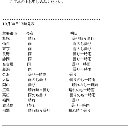
　　ご了承の上お申し込みください。　　　　　　　　　　　　　　　　　
-------------------------------------------

10月30日17時発表

主要都市    今夜                明日

札幌        晴れ                曇り時々晴れ        

仙台        雨                  雨のち曇り          

東京        雨                  雨のち曇り          

長野        雨                  曇り一時雨          

静岡        雨                  曇り一時雨          

名古屋      雨                  曇り一時雨          

新潟        雨                  曇り一時雨          

金沢        曇り一時雨          曇り                

大阪        雨のち曇り          曇りのち一時雨      

岡山        曇り                晴れのち一時雨      

広島        晴れ時々曇り        晴れのち一時雨      

高松        雨のち曇り          曇りのち一時雨      

福岡        晴れ                曇り                

鹿児島      晴れ                曇り一時雨          

那覇        晴れ時々曇り        晴れ時々曇り        
