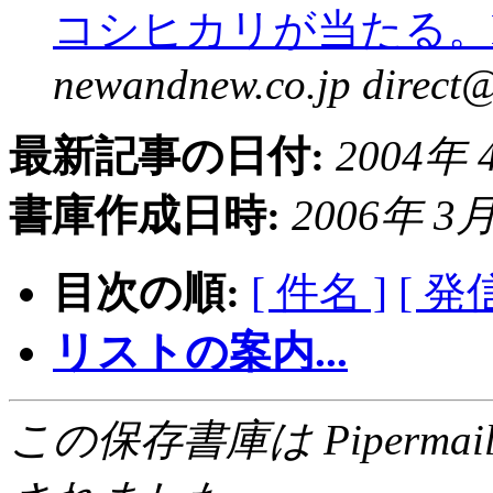
コシヒカリが当たる。New
newandnew.co.jp direct
最新記事の日付:
2004年 4
書庫作成日時:
2006年 3月 
目次の順:
[ 件名 ]
[ 発
リストの案内...
この保存書庫は Pipermail 0.