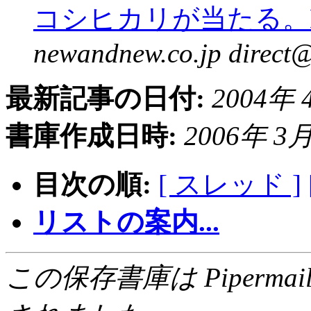
コシヒカリが当たる。New
newandnew.co.jp direct
最新記事の日付:
2004年 4
書庫作成日時:
2006年 3月 
目次の順:
[ スレッド ]
リストの案内...
この保存書庫は Pipermail 0.