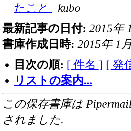
たこと
kubo
最新記事の日付:
2015年 1
書庫作成日時:
2015年 1月 
目次の順:
[ 件名 ]
[ 発
リストの案内...
この保存書庫は Pipermail 0.
されました.