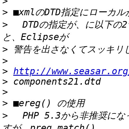
>
>
>
 　DTDの指定が、に以下の
>
>
>
http://www.seasar.org
>
>
>
>
 　PHP 5.3から非推奨に