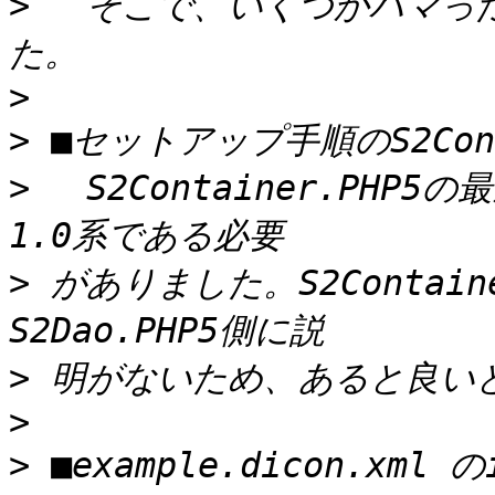
>
 　そこで、いくつかハマっ
>
>
>
 　S2Container.PH
>
 がありました。S2Contai
>
>
>