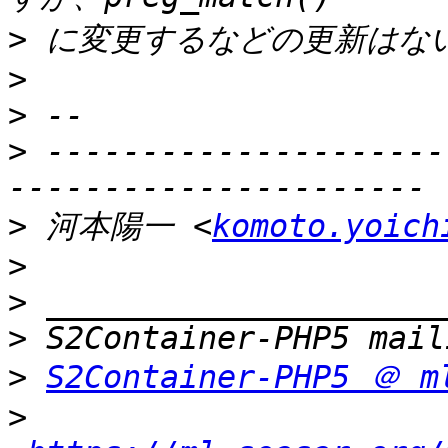
>
>
>
>
 ---------------------
>
 河本陽一 <
komoto.yoich
>
>
>
>
S2Container-PHP5 ＠ m
>