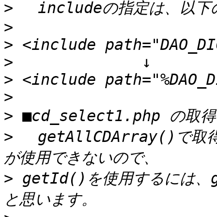
>
>
>
>
>
>
>
>
 　getAllCDArray()
>
 getId()を使用するには、g