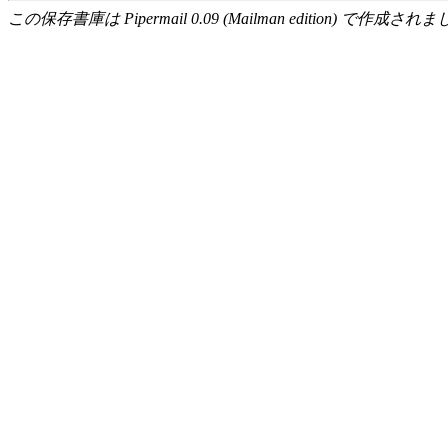
この保存書庫は Pipermail 0.09 (Mailman edition) で作成されま