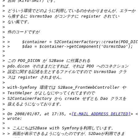
>
>
>
>
>
>
>
>
>
>
>
>
>
>
>
>
>
>
>
>
>
>
>
 On 2008/01/07, at 17:35, <
[E-MAIL ADDRESS DELETED]
> <
>
>
>
>