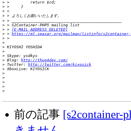
>
>
>
>
>
>
>
 > 
[E-MAIL ADDRESS DELETED]
>
 > 
https://ml.seasar.org/mailman/listinfo/s2container-
>
>
>
>
>
>
 Blog: 
http://thug4dev.com/
>
 Twitter: 
http://twitter.com/kiyosick
>
>
>
>
>
>
前の記事
[s2container
きません