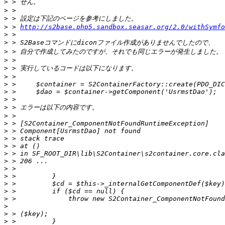
>
>
>
>
 > 
http://s2base.php5.sandbox.seasar.org/2.0/withSymfo
>
>
>
>
>
>
>
>
>
>
>
>
>
>
>
>
>
>
>
>
>
>
>
>
>