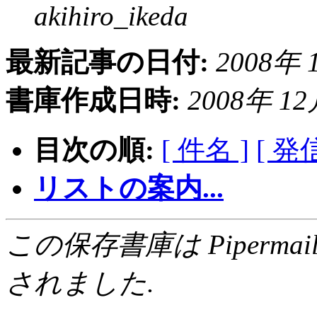
akihiro_ikeda
最新記事の日付:
2008年 1
書庫作成日時:
2008年 12月
目次の順:
[ 件名 ]
[ 発
リストの案内...
この保存書庫は Pipermail 0.
されました.