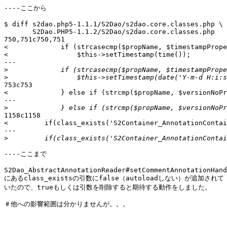
----ここから

$ diff s2dao.php5-1.1.1/S2Dao/s2dao.core.classes.php \

       S2Dao.PHP5-1.1.2/S2Dao/s2dao.core.classes.php

750,751c750,751

<             if (strcasecmp($propName, $timestampPrope
<                 $this->setTimestamp(time());

---

>
>
753c753

<             } else if (strcmp($propName, $versionNoPr
---

>
1158c1158

<         if(class_exists('S2Container_AnnotationContai
---

>
----ここまで

S2Dao_AbstractAnnotationReader#setCommentAnnotationHand
にあるclass_existsの引数にfalse（autoloadしない）が追加されて

いたので、trueもしくは引数を削除すると期待する動作をしました。

＃他への影響範囲は分かりませんが。。。
