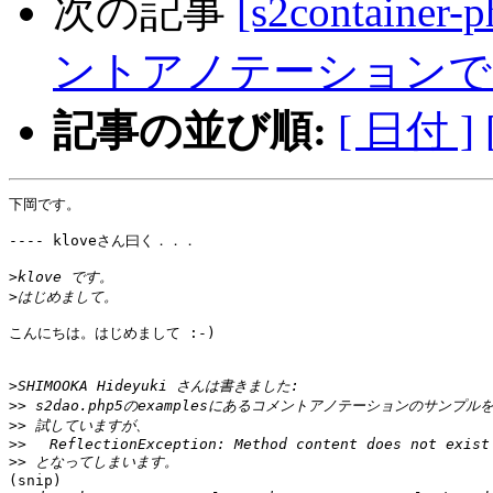
次の記事
[s2container
ントアノテーションでMethod
記事の並び順:
[ 日付 ]
下岡です。

---- kloveさん曰く．．．

>
>
こんにちは。はじめまして :-)

>
>>
>>
>>
>>
(snip)
