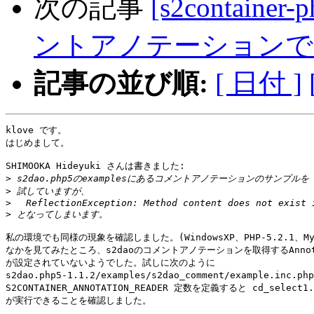
次の記事
[s2container
ントアノテーションでMethod
記事の並び順:
[ 日付 ]
klove です。

はじめまして。

SHIMOOKA Hideyuki さんは書きました:

>
>
>
>
私の環境でも同様の現象を確認しました。(WindowsXP、PHP-5.2.1、MySQ
なかを見てみたところ、s2daoのコメントアノテーションを取得するAnnotati
が設定されていないようでした。試しに次のように

s2dao.php5-1.1.2/examples/s2dao_comment/example.inc.php
S2CONTAINER_ANNOTATION_READER 定数を定義すると cd_select1.p
が実行できることを確認しました。
