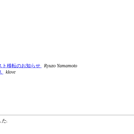
5メーリングリスト移転のお知らせ
Ryuzo Yamamoto
ース
klove
した.