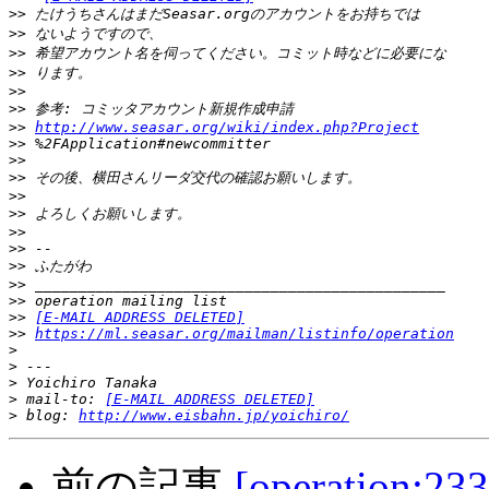
>>
>>
>>
>>
>>
>>
>>
http://www.seasar.org/wiki/index.php?Project
>>
>>
>>
>>
>>
>>
>>
>>
>>
>>
>>
[E-MAIL ADDRESS DELETED]
>>
https://ml.seasar.org/mailman/listinfo/operation
>
>
>
>
 mail-to: 
[E-MAIL ADDRESS DELETED]
>
 blog: 
http://www.eisbahn.jp/yoichiro/
前の記事
[operation: