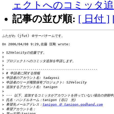
ェクトへのコミッタ追
記事の並び順:
[ 日付 ]
ふたがわ (jfut) ＠サーバチームです。

On 2006/04/08 9:29,佐藤 匡剛 wrote:

>
>
>
>
>
>
>
>
>
>
>
>
>
 希望先メールアドレス：
tanigon ＠ tanigon.godhand.com
>
>