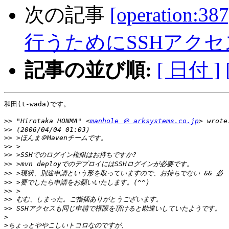
次の記事
[operation:
行うためにSSHアク
記事の並び順:
[ 日付 ]
和田(t-wada)です。

>>
 "Hirotaka HONMA" <
manhole ＠ arksystems.co.jp
>>
>>
>>
>>
>>
>>
>>
>>
>>
>>
>
>