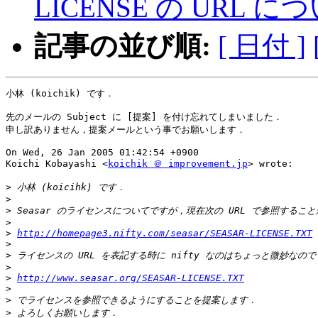
LICENSE の URL に
記事の並び順:
[ 日付 ]
小林 (koichik) です．

先のメールの Subject に [提案] を付け忘れてしまいました．

申し訳ありません，提案メールという事でお願いします．

On Wed, 26 Jan 2005 01:42:54 +0900

Koichi Kobayashi <
koichik ＠ improvement.jp
> wrote:

>
>
>
>
>
http://homepage3.nifty.com/seasar/SEASAR-LICENSE.TXT
>
>
>
>
http://www.seasar.org/SEASAR-LICENSE.TXT
>
>
>