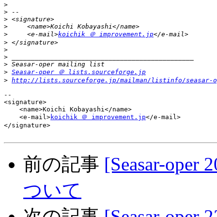
>
>
>
>
>
     <e-mail>
koichik ＠ improvement.jp
>
>
>
>
>
Seasar-oper ＠ lists.sourceforge.jp
>
http://lists.sourceforge.jp/mailman/listinfo/seasar-o
-- 

<signature>

    <name>Koichi Kobayashi</name>

    <e-mail>
koichik ＠ improvement.jp
</e-mail>

</signature>

前の記事
[Seasar-ope
ついて
次の記事
[Seasar-oper