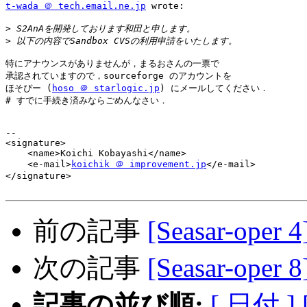
t-wada ＠ tech.email.ne.jp
 wrote:

>
>
特にアナウンスがありませんが，まるおさんの一票で

承認されていますので，sourceforge のアカウントを

ほそぴー (
hoso ＠ starlogic.jp
) にメールしてください．

# すでに手続き済みならごめんなさい．

-- 

<signature>

    <name>Koichi Kobayashi</name>

    <e-mail>
koichik ＠ improvement.jp
</e-mail>

</signature>

前の記事
[Seasar-ope
次の記事
[Seasar-ope
記事の並び順:
[ 日付 ]