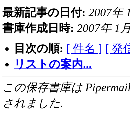
最新記事の日付:
2007年 1
書庫作成日時:
2007年 1月 
目次の順:
[ 件名 ]
[ 発
リストの案内...
この保存書庫は Pipermail 0.
されました.