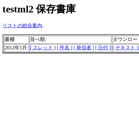
testml2 保存書庫
リストの総合案内
.
書棚
並べ順:
ダウンロー
2012年5月:
[ スレッド ]
[ 件名 ]
[ 発信者 ]
[ 日付 ]
[ テキスト 5