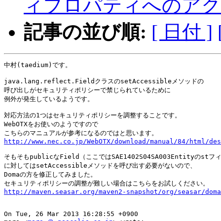
ィプロパティへのアク
記事の並び順:
[ 日付 ]
中村(taedium)です。

java.lang.reflect.FieldクラスのsetAccessibleメソッドの

呼び出しがセキュリティポリシーで禁じられているために

例外が発生しているようです。

対応方法の1つはセキュリティポリシーを調整することです。

WebOTXをお使いのようですので

http://www.nec.co.jp/WebOTX/download/manual/84/html/des
そもそもpublicなField（ここではSAE1402S04SA003Entityのstフ
に対してはsetAccessibleメソッドを呼び出す必要がないので、

Domaの方を修正してみました。

http://maven.seasar.org/maven2-snapshot/org/seasar/doma
On Tue, 26 Mar 2013 16:28:55 +0900
