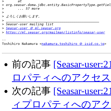
>
>
>
>
>
>
>
>
Seasar-user ＠ ml.seasar.org
>
https://ml.seasar.org/mailman/listinfo/seasar-user
-- 

Toshihiro Nakamura <
nakamura.toshihiro ＠ isid.co.jp
>

前の記事
[Seasar-us
ロパティへのアクセス
次の記事
[Seasar-use
ィプロパティへのアク