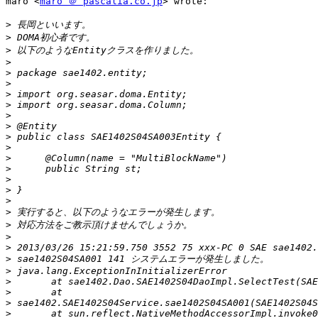
maro <
maro ＠ pascalia.co.jp
> wrote:

>
>
>
>
>
>
>
>
>
>
>
>
>
>
>
>
>
>
>
>
>
>
>
>
>
>
>