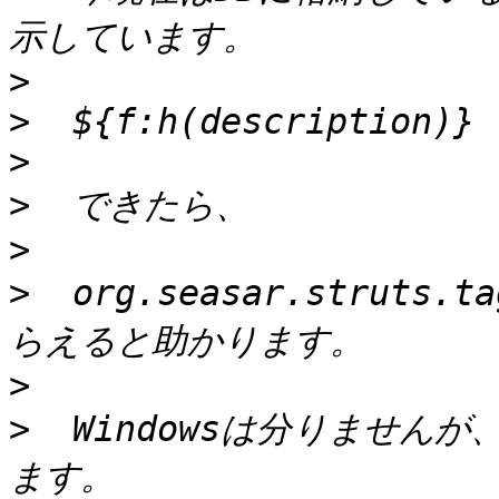
>
>
>
>
>
>
  org.seasar.struts.
>
>
  Windowsは分りませんが