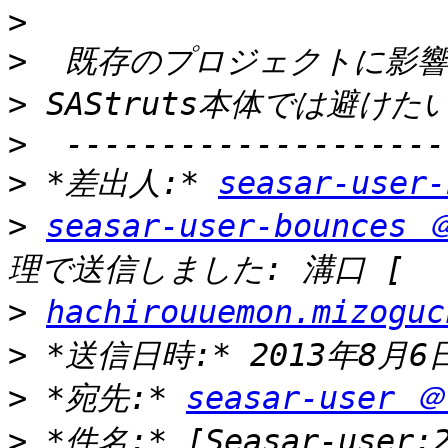
>
>
>
>
>
 *差出人:* 
seasar-user
>
seasar-user-bounces 
>
hachirouuemon.mizogu
>
>
 *宛先:* 
seasar-user ＠
>
 *件名:* [Seasar-user: