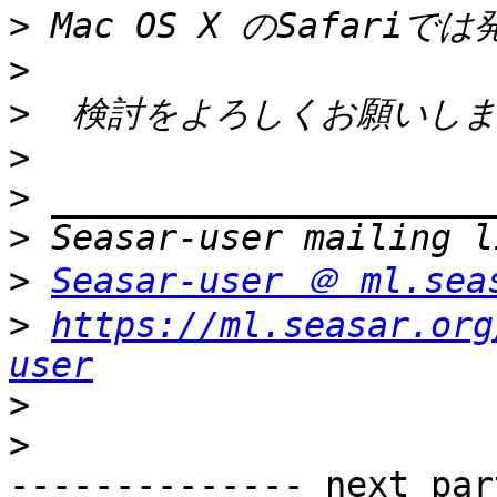
>
>
>
>
>
>
>
Seasar-user ＠ ml.sea
>
https://ml.seasar.org
user
>
>
-------------- next par