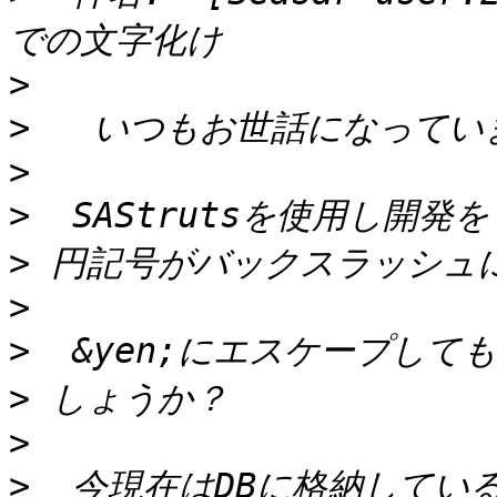
>
>
>
>
>
>
>
>
>
>
  今現在はDBに格納してい