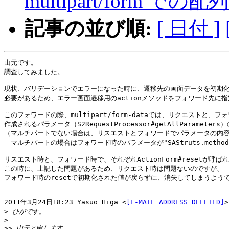
multipart/form
記事の並び順:
[ 日付 ]
山元です。

調査してみました。

現状、バリデーションでエラーになった時に、遷移先の画面データを初期化
必要があるため、エラー画面遷移用のactionメソッドをフォワード先に指
このフォワードの際、multipart/form-dataでは、リクエストと、フォ
作成されるパラメータ（S2RequestProcessor#getAllParamete
（マルチパートでない場合は、リスエストとフォワードでパラメータの内容
　マルチパートの場合はフォワード時のパラメータが"SAStruts.method
リスエスト時と、フォワード時で、それぞれActionForm#resetが呼ばれ
この時に、上記した問題があるため、リクエスト時は問題ないのですが、

フォワード時のresetで初期化された値が戻らずに、消失してしまうようで
2011年3月24日18:23 Yasuo Higa <
[E-MAIL ADDRESS DELETED]
>
>
>
>>