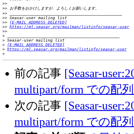
>>
>>
>>
>>
>>
[E-MAIL ADDRESS DELETED]
>>
https://ml.seasar.org/mailman/listinfo/seasar-user
>>
>
>
>
[E-MAIL ADDRESS DELETED]
>
https://ml.seasar.org/mailman/listinfo/seasar-user
>
前の記事
[Seasar-user:2
multipart/form
次の記事
[Seasar-user:2
multipart/form