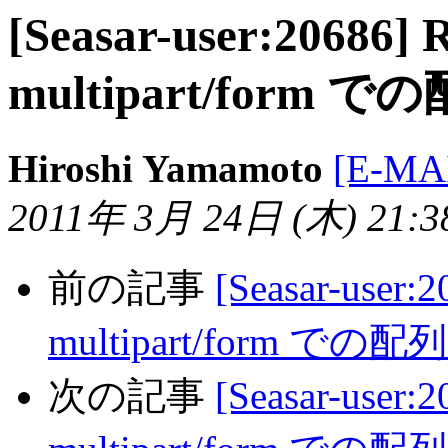
[Seasar-user:20686] R
multipart/for
Hiroshi Yamamoto
[E-MA
2011年 3月 24日 (木) 21:38
前の記事
[Seasar-user:2
multipart/form
次の記事
[Seasar-user:2