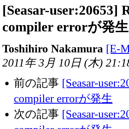
[Seasar-user:20653] 
compiler errorが発生
Toshihiro Nakamura
[E-
2011年 3月 10日 (木) 21:18
前の記事
[Seasar-user:2
compiler errorが発生
次の記事
[Seasar-user:2