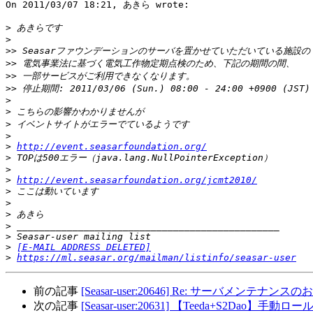
On 2011/03/07 18:21, あきら wrote:

>
>
>>
>>
>>
>>
>
>
>
>
>
http://event.seasarfoundation.org/
>
>
>
http://event.seasarfoundation.org/jcmt2010/
>
>
>
>
>
>
[E-MAIL ADDRESS DELETED]
>
https://ml.seasar.org/mailman/listinfo/seasar-user
前の記事
[Seasar-user:20646] Re: サーバメンテナンスのお知らせ: 
次の記事
[Seasar-user:20631] 【Teeda+S2Dao】