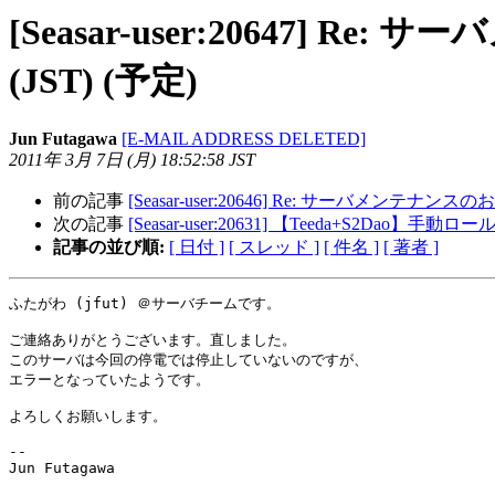
[Seasar-user:20647] Re: サ
(JST) (予定)
Jun Futagawa
[E-MAIL ADDRESS DELETED]
2011年 3月 7日 (月) 18:52:58 JST
前の記事
[Seasar-user:20646] Re: サーバメンテナンスのお知らせ: 
次の記事
[Seasar-user:20631] 【Teeda+S2Dao】
記事の並び順:
[ 日付 ]
[ スレッド ]
[ 件名 ]
[ 著者 ]
ふたがわ (jfut) ＠サーバチームです。

ご連絡ありがとうございます。直しました。

このサーバは今回の停電では停止していないのですが、

エラーとなっていたようです。

よろしくお願いします。

-- 

Jun Futagawa
