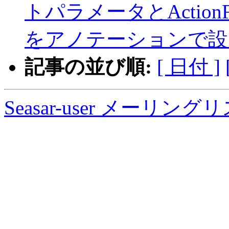
トパラメータとActio
をアノテーションで設
記事の並び順:
[ 日付 ]
Seasar-user メーリン