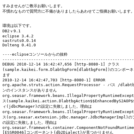
すみませんがご教示お願いします。

不慣れなもので質問方に不備がありましたらあわせてご指摘お願いします。
環境は以下です。

DB2ｖ9.1

eclipse 3.4.2

sastruts0.0.14

Dolteng 0.41.0

----eclipseコンソールからの抜粋

-------------------------------------------------------
DEBUG 2010-12-14 16:42:47,656 [http-8080-1] クラス

(sample.kaikei.form.DlabtbgForm[dlabtbgForm])のコン
ます

2010-12-14 16:42:47,703 [http-8080-1] ERROR 

org.apache.struts.action.RequestProcessor - パス /dl
ンのインスタンスがありません

org.seasar.framework.beans.IllegalPropertyRuntimeExcep
ス(sample.kaikei.action.DlabtbgAction$$EnhancedByS2AO
ィ(jdbcManager)の設定に失敗しました。理由は

org.seasar.framework.beans.IllegalPropertyRuntimeExcep
ス(org.seasar.extension.jdbc.manager.JdbcManagerImpl)
の設定に失敗しました。理由は

org.seasar.framework.container.ComponentNotFoundRuntime
[ESSR0046]コンポーネント(db2Dialect)が見つかりません
