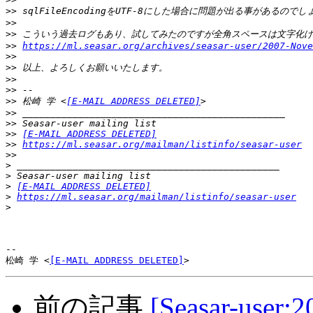
>>
>>
>>
>>
https://ml.seasar.org/archives/seasar-user/2007-Nove
>>
>>
>>
>>
>>
 松崎 学 <
[E-MAIL ADDRESS DELETED]
>>
>>
>>
[E-MAIL ADDRESS DELETED]
>>
https://ml.seasar.org/mailman/listinfo/seasar-user
>>
>
>
>
[E-MAIL ADDRESS DELETED]
>
https://ml.seasar.org/mailman/listinfo/seasar-user
>
-- 

松崎 学 <
[E-MAIL ADDRESS DELETED]
前の記事
[Seasar-user: