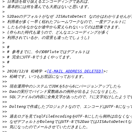
>
>
>
>
>
>
>
>
>
>
>
>
>
>
>
 2010/12/8 松崎学 <
[E-MAIL ADDRESS DELETED]
>>
>>
>>
>>
>>
>>
>>
>>
>>
>>
>>
>>