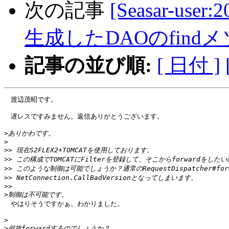
次の記事
[Seasar-use
生成したDAOのfin
記事の並び順:
[ 日付 ]
　渡辺茂昭です。

　遅レスですみません。返信ありがとうございます。

>
>
>>
>>
>>
>>
>>
>
　やはりそうですかぁ。わかりました。

>
>