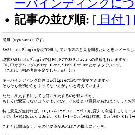
ーバインディングにつ
記事の並び順:
[ 日付 ]
湯川（wyukawa）です。

SAStrutsPluginを現在利用している方の意見を聞きたいと思いメールし
現状SAStrutsPluginではF6,F7でJSP,Javaへの遷移を行いますが、

F6,F7がデバッグのStep Over,Step Returnとかぶっています。

（これは当初の考慮不足でした。m( )m）

キーバインディング自体はEclipseの設定で変更できますが、

そもそも最初からかぶってない方がよいと考えています。

ただ、変更するにしても何に変更するのが良いのか、

もしくは変更しないほうがよいのか、そのあたり意見があればよろしくお願
特に意見が無ければ、F6,F7をCtrl+7,Ctrl+8に変えて今週末にリリ
＃Ctrl+0はQuick JUnit、Ctrl+1～Ctrl+3は標準、Ctrl+3～Ctr
これとは関係なく、その他要望があればこの機会にどうぞ。
