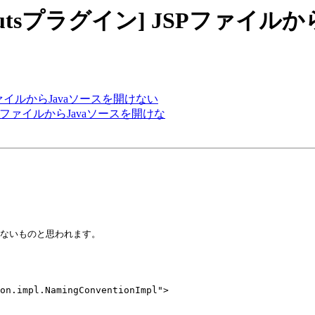
e: [SAStrutsプラグイン] JSP
ン] JSPファイルからJavaソースを開けない
グイン] JSPファイルからJavaソースを開けな
てないものと思われます。
