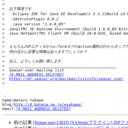
>
>
>
>
>
>
>
>
>
>
>
>
>
>
>
>
[E-MAIL ADDRESS DELETED]
>
https://ml.seasar.org/mailman/listinfo/seasar-user
>
-- 

name:Wataru Yukawa

blog:
http://d.hatena.ne.jp/wyukawa/
email:
[E-MAIL ADDRESS DELETED]
前の記事
[Seasar-user:13819] [SAStrutsプラグイ