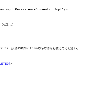
１つだけど

ruts、該当JSPのs:formの行の情報も教えてください。

LETED]
>
