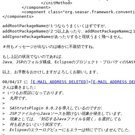
		</initMethod>

	</component>

	<component class="org.seasar.framework.convention.impl.PersistenceConventionImpl"/>

</components>

addRootPackageNameが１つならうまくいくはずですが、

addRootPackageNameが２つ以上あったり、addRootPackageNameは
addIgnorePackageNameがあったりすると現状うまく飛べません。

＃何もメッセージが出ないのは確かに不親切ですね。

もし上記の状況でないのであれば、

Java、JSPのフォルダ構成、Eclipseのプロジェクト・プロパティのSASt
以上、お手数をおかけしますがよろしくお願いします。

08/04/17 に 
[E-MAIL ADDRESS DELETED]
<
[E-MAIL ADDRESS DE
さんは書きました:

>
>
>
>
>
>
>
>
>