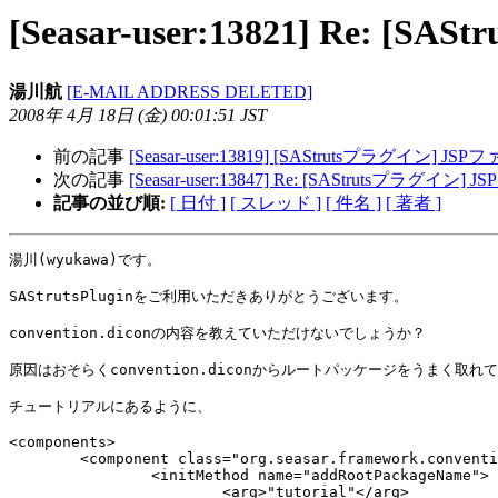
[Seasar-user:13821] R
湯川航
[E-MAIL ADDRESS DELETED]
2008年 4月 18日 (金) 00:01:51 JST
前の記事
[Seasar-user:13819] [SAStrutsプラグイ
次の記事
[Seasar-user:13847] Re: [SAStrutsプラ
記事の並び順:
[ 日付 ]
[ スレッド ]
[ 件名 ]
[ 著者 ]
湯川(wyukawa)です。

SAStrutsPluginをご利用いただきありがとうございます。

convention.diconの内容を教えていただけないでしょうか？

原因はおそらくconvention.diconからルートパッケージをうまく取れ
チュートリアルにあるように、

<components>

	<component class="org.seasar.framework.convention.impl.NamingConventionImpl">

		<initMethod name="addRootPackageName">

			<arg>"tutorial"</arg>
